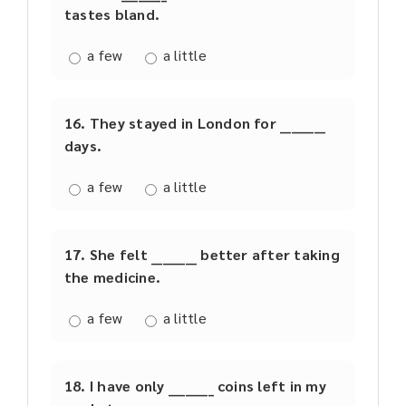
tastes bland.
a few
a little
16. They stayed in London for ________
days.
a few
a little
17. She felt ________ better after taking
the medicine.
a few
a little
18. I have only ________ coins left in my