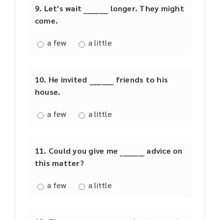
9. Let's wait ________ longer. They might
come.
a few
a little
10. He invited ________ friends to his
house.
a few
a little
11. Could you give me ________ advice on
this matter?
a few
a little