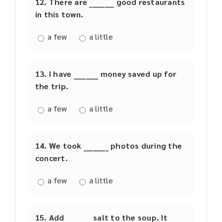
12. There are ________ good restaurants
in this town.
a few
a little
13. I have ________ money saved up for
the trip.
a few
a little
14. We took ________ photos during the
concert.
a few
a little
15. Add ________ salt to the soup. It