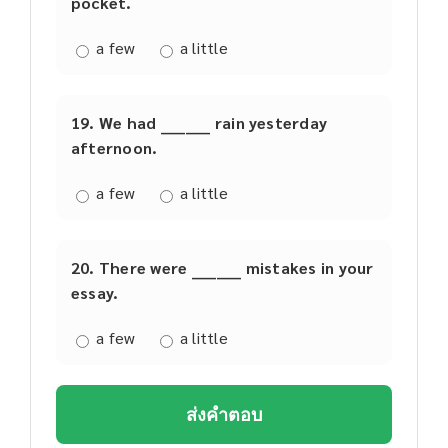
pocket.
a few
a little
19. We had ________ rain yesterday
afternoon.
a few
a little
20. There were ________ mistakes in your
essay.
a few
a little
ส่งคำตอบ