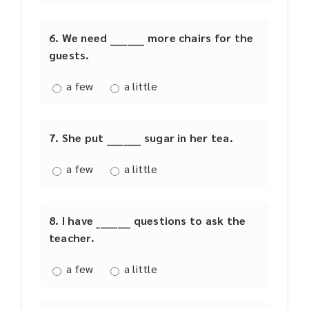
6. We need ________ more chairs for the
guests.
a few
a little
7. She put ________ sugar in her tea.
a few
a little
8. I have ________ questions to ask the
teacher.
a few
a little