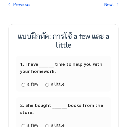
Previous
Next
แบบฝึกหัด: การใช้ a few และ a
little
1. I have ________ time to help you with
your homework.
a few
a little
2. She bought ________ books from the
store.
a few
a little