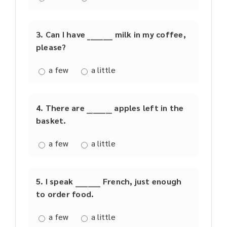
3. Can I have ________ milk in my coffee,
please?
a few
a little
4. There are ________ apples left in the
basket.
a few
a little
5. I speak ________ French, just enough
to order food.
a few
a little