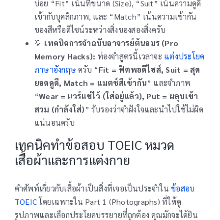
บ่อย “Fit” เน้นที่ขนาด (Size), “Suit” เน้นความดูดี
เข้ากับบุคลิกภาพ, และ “Match” เน้นความเข้ากัน
ของสีหรือดีไซน์ระหว่างสิ่งของสองสิ่งครับ
💡
เทคนิคการจำฉบับอาจารย์ต้นอมร (Pro
Memory Hacks):
ท่องจำสูตรนี้เวลาจะ
แต่งประโยค
ภาษาอังกฤษ
ครับ “
Fit = ฟิตพอดีไซส์, Suit = สุด
ยอดดูดี, Match = แมตช์สีเข้ากัน
” และจำภาพ
“
Wear = แวร์แช่ไว้ (ใส่อยู่แล้ว), Put = ผลุบเข้า
สวม (กำลังใส่)
” รับรองว่าจำฝังใจและนำไปใช้ไม่ผิด
แน่นอนครับ
เทคนิคทำข้อสอบ TOEIC หมวด
เสื้อผ้าและการแต่งกาย
คำศัพท์เกี่ยวกับเสื้อผ้าเป็นสิ่งที่เจอเป็นประจำใน
ข้อสอบ
TOEIC
โดยเฉพาะใน Part 1 (Photographs) ที่ให้ดู
รูปภาพและเลือกประโยคบรรยายที่ถูกต้อง คุณมักจะได้ยิน