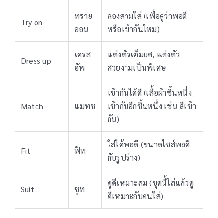
ทราย
ลองสวมใส่ (เพื่อดูว่าพอดี
Try on
ออน
หรือเข้ากันไหม)
เดรส
แต่งตัวเต็มยศ, แต่งตัว
Dress up
อัพ
สวยงามเป็นพิเศษ
เข้ากันได้ดี (เสื้อผ้าชิ้นหนึ่ง
Match
แมทช
เข้ากับอีกชิ้นหนึ่ง เช่น สีเข้า
กัน)
ใส่ได้พอดี (ขนาดไซส์พอดี
Fit
ฟิท
กับรูปร่าง)
ดูดีเหมาะสม (ชุดนี้ใส่แล้วดู
Suit
ซูท
ดีเหมาะกับคนใส่)