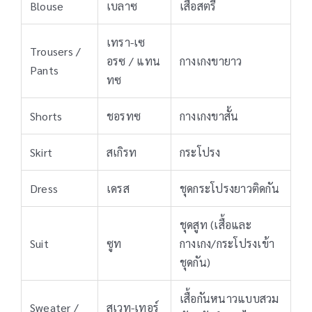
Blouse
เบลาซ
เสื้อสตรี
เทรา-เซ
Trousers /
อรซ / แทน
กางเกงขายาว
Pants
ทซ
Shorts
ชอรทซ
กางเกงขาสั้น
Skirt
สเกิรท
กระโปรง
Dress
เดรส
ชุดกระโปรงยาวติดกัน
ชุดสูท (เสื้อและ
Suit
ซูท
กางเกง/กระโปรงเข้า
ชุดกัน)
เสื้อกันหนาวแบบสวม
Sweater /
สเวท-เทอร์