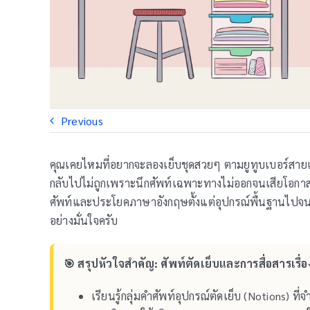
Previous
คุณเคยไหมที่อยากจะลองเย็บชุดสวยๆ ตามยูทูบเบอร์สายแฟ
กลับไปไม่ถูกเพราะนึกศัพท์เฉพาะทางไม่ออกจนเสียโอกาสได
ศัพท์และประโยคภาษาอังกฤษตั้งแต่อุปกรณ์พื้นฐานไปจนถึ
อย่างมั่นใจครับ
🎯 สรุปหัวใจสำคัญ: ศัพท์ตัดเย็บและการสื่อสารเรื่อง
เรียนรู้กลุ่มคำศัพท์อุปกรณ์ตัดเย็บ (Notions) ท