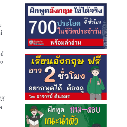
ม
ม่
ย์
าย
ไว้
อง