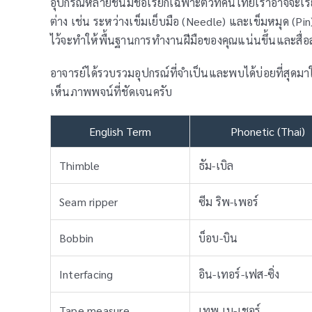
อุปกรณ์หลายชิ้นมีชื่อเรียกเฉพาะตัวที่คนไทยเราอาจจะ
ต่าง เช่น ระหว่างเข็มเย็บมือ (Needle) และเข็มหมุด (Pin
ไว้จะทำให้พื้นฐานการทำงานฝีมือของคุณแน่นขึ้นและสื่อส
อาจารย์ได้รวบรวมอุปกรณ์ที่จำเป็นและพบได้บ่อยที่สุดมา
เห็นภาพพจน์ที่ชัดเจนครับ
English Term
Phonetic (Thai)
Thimble
ธัม-เบิล
Seam ripper
ซีม ริพ-เพอร์
Bobbin
บ็อบ-บิน
Interfacing
อิน-เทอร์-เฟส-ซิ่ง
Tape measure
เทพ เม-เชอร์