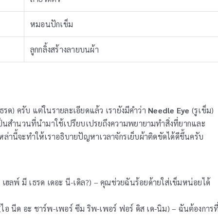
หมอนปักเข็ม
ลูกกลิ้งสร้างลายบนผ้า
ธรด) ครับ แต่ในรายละเอียดแล้ว เรายังมีคำว่า
Needle Eye
(รูเข็ม)
่งเป็นสำนวนที่นำมาใช้เปรียบเปรยถึงความพยายามทำสิ่งที่ยากและ
หล่านี้จะทำให้เราอธิบายปัญหาเวลาจักรเย็บผ้าติดขัดได้ดีขึ้นครับ
ฮลพ์ มี เธรด เดอะ นี-เดิล?) – คุณช่วยฉันร้อยด้ายใส่เข็มหน่อยได้
อ นีด อะ ชาร์พ-เพอร์ ซีม ริพ-เพอร์ ฟอร์ ดิส เด-นิม) – ฉันต้องการที