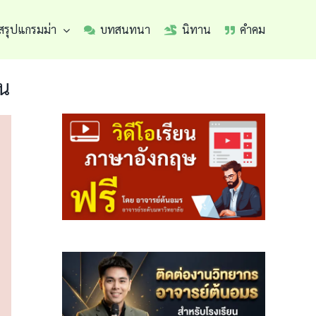
สรุปแกรมม่า
บทสนทนา
นิทาน
คำคม
าน