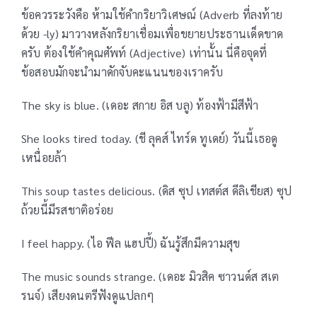
ข้อควรระวังคือ ห้ามใช้คำกริยาวิเศษณ์ (Adverb ที่ลงท้าย
ด้วย -ly) มาวางหลังกริยาเชื่อมเพื่อขยายประธานเด็ดขาด
ครับ ต้องใช้คำคุณศัพท์ (Adjective) เท่านั้น นี่คือจุดที่
ข้อสอบมักจะนำมาดักจับคะแนนของเราครับ
The sky is blue. (เดอะ สกาย อิส บลู) ท้องฟ้ามีสีฟ้า
She looks tired today. (ชี ลุคส์ ไทร์ด ทูเดย์) วันนี้เธอดู
เหนื่อยล้า
This soup tastes delicious. (ดิส ซุป เทสต์ส ดีลิเชียส) ซุป
ถ้วยนี้มีรสชาติอร่อย
I feel happy. (ไอ ฟีล แฮปปี้) ฉันรู้สึกมีความสุข
The music sounds strange. (เดอะ มิวสิค ซาวนด์ส สเต
รนจ์) เสียงดนตรีฟังดูแปลกๆ