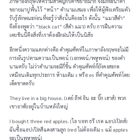
ภาษาอังกฤษให้ความสำคัญกับคำขยายมาก จึงมักจะนำคำ
ขยายมาปูพื้นไว้ “หน้า” คำนามเสมอ เพื่อให้ผู้ฟังเตรียมตัว
รับรู้ลักษณะก่อนที่จะรู้ว่าสิ่งนั้นคืออะไร ดังนั้น “แมวสีดำ”
จึงต้องพูดว่า “black cat” (สีดำ แมว) ครับ การฝืนความ
เคยชินนี้คือสิ่งที่เราต้องฝึกฝนให้เป็นนิสัย
อีกหนึ่งความแตกต่างคือ คำคุณศัพท์ในภาษาอังกฤษจะไม่มี
การผันรูปตามความเป็นพจน์ (เอกพจน์/พหูพจน์) ของคำ
นามครับ ไม่ว่าคำนามจะมีกี่ชิ้น คำคุณศัพท์ก็ยังคงสะกด
เหมือนเดิมทุกประการ ห้ามเติม s หรือ es ที่คำคุณศัพท์โดย
เด็ดขาดครับ
They live in a big house. (เดย์ ลีฟ อิน อะ บิ๊ก เฮาส์) พวก
เขาอาศัยอยู่ในบ้านหลังใหญ่
I bought three red apples. (ไอ บอท ธรี เรด แอปเปิลส์)
ฉันซื้อแอปเปิลสีแดงสามลูก (red ไม่ต้องเติม s แม้ apples
จะเป็นพหูพจน์)