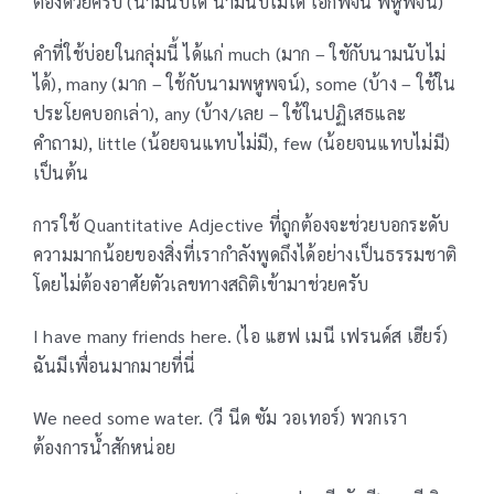
ต้องด้วยครับ (นามนับได้ นามนับไม่ได้ เอกพจน์ พหูพจน์)
คำที่ใช้บ่อยในกลุ่มนี้ ได้แก่ much (มาก – ใชักับนามนับไม่
ได้), many (มาก – ใช้กับนามพหูพจน์), some (บ้าง – ใช้ใน
ประโยคบอกเล่า), any (บ้าง/เลย – ใช้ในปฏิเสธและ
คำถาม), little (น้อยจนแทบไม่มี), few (น้อยจนแทบไม่มี)
เป็นต้น
การใช้ Quantitative Adjective ที่ถูกต้องจะช่วยบอกระดับ
ความมากน้อยของสิ่งที่เรากำลังพูดถึงได้อย่างเป็นธรรมชาติ
โดยไม่ต้องอาศัยตัวเลขทางสถิติเข้ามาช่วยครับ
I have many friends here. (ไอ แฮฟ เมนี เฟรนด์ส เฮียร์)
ฉันมีเพื่อนมากมายที่นี่
We need some water. (วี นีด ซัม วอเทอร์) พวกเรา
ต้องการน้ำสักหน่อย