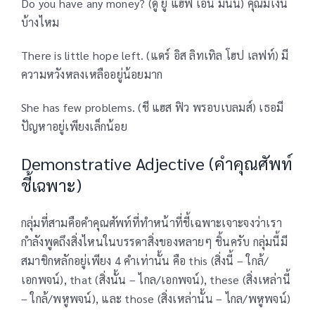
Do you have any money? (ดู ยู แฮฟ เอนี มันนี) คุณมีเงิน
บ้างไหม
There is little hope left. (แดร์ อิส ลิทเทิล โฮป เลฟท์) มี
ความหวังหลงเหลืออยู่น้อยมาก
She has few problems. (ชี แฮส ฟิว พรอบเบลมส์) เธอมี
ปัญหาอยู่เพียงเล็กน้อย
Demonstrative Adjective (คำคุณศัพท์
ชี้เฉพาะ)
กลุ่มที่สามคือคำคุณศัพท์ที่ทำหน้าที่ชี้เฉพาะเจาะจงว่าเรา
กำลังพูดถึงสิ่งไหนในบรรดาสิ่งของหลายๆ ชิ้นครับ กลุ่มนี้มี
สมาชิกหลักอยู่เพียง 4 คำเท่านั้น คือ this (สิ่งนี้ – ใกล้/
เอกพจน์), that (สิ่งนั้น – ไกล/เอกพจน์), these (สิ่งเหล่านี้
– ใกล้/พหูพจน์), และ those (สิ่งเหล่านั้น – ไกล/พหูพจน์)