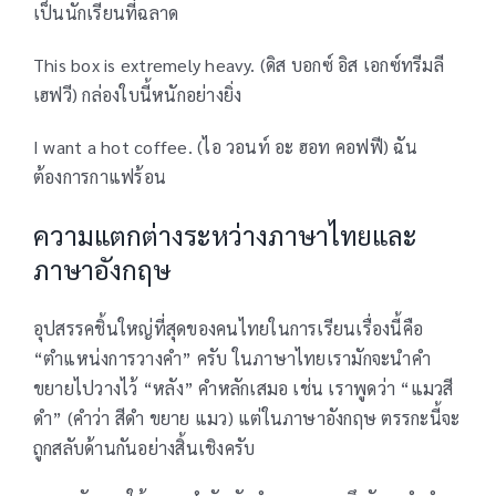
เป็นนักเรียนที่ฉลาด
This box is extremely heavy. (ดิส บอกซ์ อิส เอกซ์ทรีมลี
เฮฟวี) กล่องใบนี้หนักอย่างยิ่ง
I want a hot coffee. (ไอ วอนท์ อะ ฮอท คอฟฟี) ฉัน
ต้องการกาแฟร้อน
ความแตกต่างระหว่างภาษาไทยและ
ภาษาอังกฤษ
อุปสรรคชิ้นใหญ่ที่สุดของคนไทยในการเรียนเรื่องนี้คือ
“ตำแหน่งการวางคำ” ครับ ในภาษาไทยเรามักจะนำคำ
ขยายไปวางไว้ “หลัง” คำหลักเสมอ เช่น เราพูดว่า “แมวสี
ดำ” (คำว่า สีดำ ขยาย แมว) แต่ในภาษาอังกฤษ ตรรกะนี้จะ
ถูกสลับด้านกันอย่างสิ้นเชิงครับ