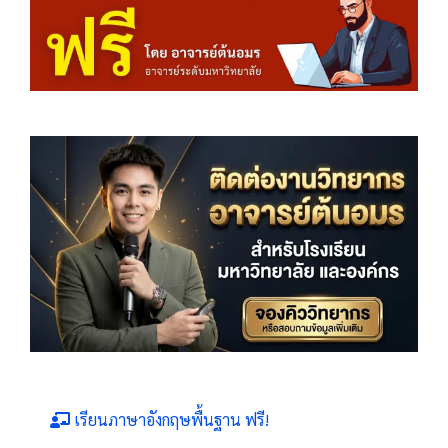
เรียนภาษาอังกฤษพื้นฐาน ฟรี!