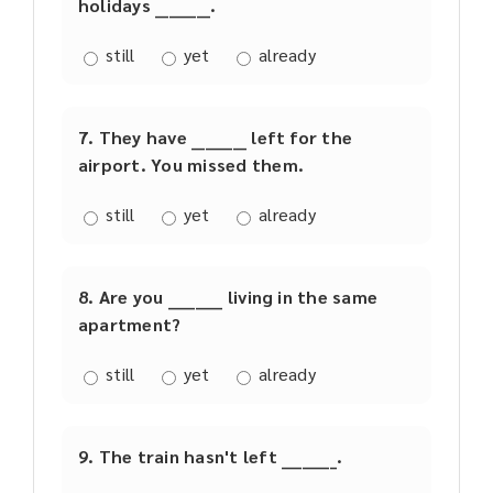
holidays ________.
still
yet
already
7. They have ________ left for the
airport. You missed them.
still
yet
already
8. Are you ________ living in the same
apartment?
still
yet
already
9. The train hasn't left ________.