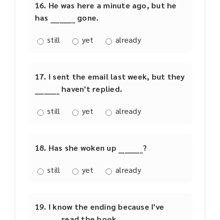
16. He was here a minute ago, but he
has ________ gone.
still
yet
already
17. I sent the email last week, but they
________ haven't replied.
still
yet
already
18. Has she woken up ________?
still
yet
already
19. I know the ending because I've
________ read the book.