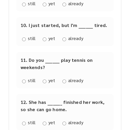
still
yet
already
10. I just started, but I'm ________ tired.
still
yet
already
11. Do you ________ play tennis on
weekends?
still
yet
already
12. She has ________ finished her work,
so she can go home.
still
yet
already