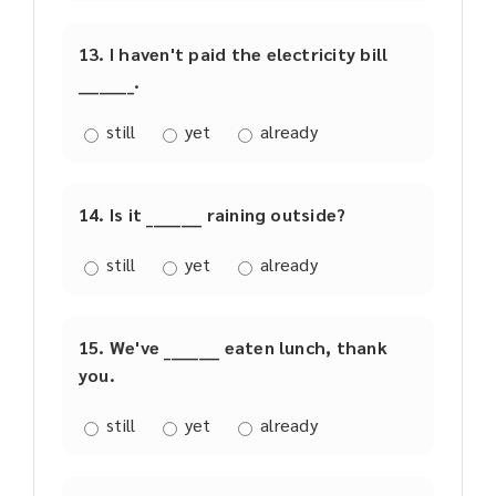
13. I haven't paid the electricity bill
________.
still
yet
already
14. Is it ________ raining outside?
still
yet
already
15. We've ________ eaten lunch, thank
you.
still
yet
already