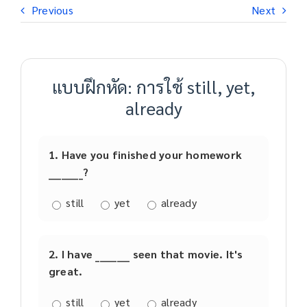
Previous
Next
แบบฝึกหัด: การใช้ still, yet,
already
1. Have you finished your homework
________?
still
yet
already
2. I have ________ seen that movie. It's
great.
still
yet
already