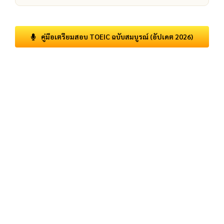
คู่มือเตรียมสอบ TOEIC ฉบับสมบูรณ์ (อัปเดต 2026)