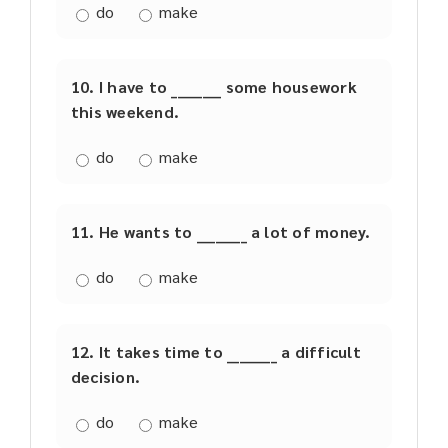
do
make
10. I have to ________ some housework
this weekend.
do
make
11. He wants to ________ a lot of money.
do
make
12. It takes time to ________ a difficult
decision.
do
make