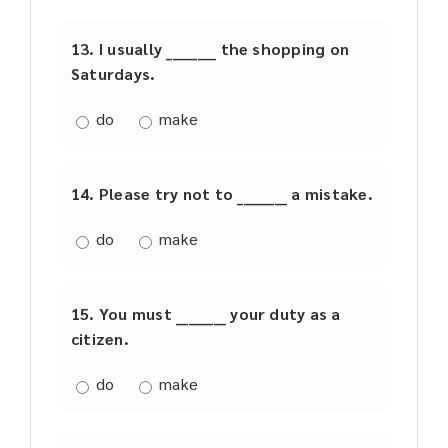
13. I usually ________ the shopping on
Saturdays.
do
make
14. Please try not to ________ a mistake.
do
make
15. You must ________ your duty as a
citizen.
do
make