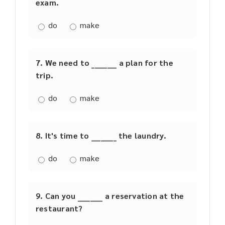
exam.
do
make
7. We need to ________ a plan for the
trip.
do
make
8. It's time to ________ the laundry.
do
make
9. Can you ________ a reservation at the
restaurant?