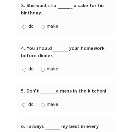
3. She wants to ________ a cake for his
birthday.
do
make
4. You should ________ your homework
before dinner.
do
make
5. Don't ________ a mess in the kitchen!
do
make
6. I always ________ my best in every