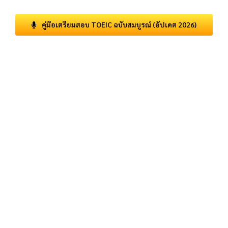
คู่มือเตรียมสอบ TOEIC ฉบับสมบูรณ์ (อัปเดต 2026)