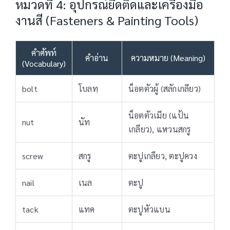
หมวดที่ 4: อุปกรณ์ยึดติดและเครื่องมือ
งานสี (Fasteners & Painting Tools)
คำศัพท์
คำอ่าน
ความหมาย (Meaning)
(Vocabulary)
bolt
โบลทฺ
น็อตตัวผู้ (สลักเกลียว)
น็อตตัวเมีย (แป้น
nut
นัท
เกลียว), แหวนสกรู
screw
สกรู
ตะปูเกลียว, ตะปูควง
nail
เนล
ตะปู
tack
แทค
ตะปูหัวแบน