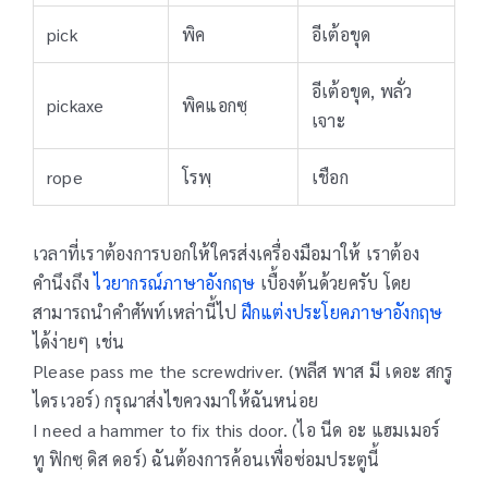
pick
พิค
อีเต้อขุด
อีเต้อขุด, พลั่ว
pickaxe
พิคแอกซฺ
เจาะ
rope
โรพฺ
เชือก
เวลาที่เราต้องการบอกให้ใครส่งเครื่องมือมาให้ เราต้อง
คำนึงถึง
ไวยากรณ์ภาษาอังกฤษ
เบื้องต้นด้วยครับ โดย
สามารถนำคำศัพท์เหล่านี้ไป
ฝึกแต่งประโยคภาษาอังกฤษ
ได้ง่ายๆ เช่น
Please pass me the screwdriver. (พลีส พาส มี เดอะ สกรู
ไดรเวอร์) กรุณาส่งไขควงมาให้ฉันหน่อย
I need a hammer to fix this door. (ไอ นีด อะ แฮมเมอร์
ทู ฟิกซฺ ดิส ดอร์) ฉันต้องการค้อนเพื่อซ่อมประตูนี้