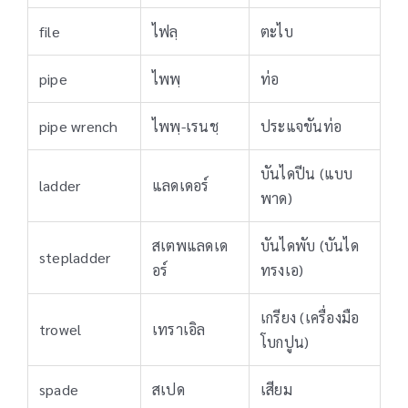
file
ไฟลฺ
ตะไบ
pipe
ไพพฺ
ท่อ
pipe wrench
ไพพฺ-เรนชฺ
ประแจขันท่อ
บันไดปีน (แบบ
ladder
แลดเดอร์
พาด)
สเตพแลดเด
บันไดพับ (บันได
stepladder
อร์
ทรงเอ)
เกรียง (เครื่องมือ
trowel
เทราเอิล
โบกปูน)
spade
สเปด
เสียม