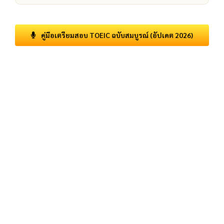
คู่มือเตรียมสอบ TOEIC ฉบับสมบูรณ์ (อัปเดต 2026)