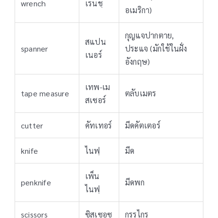
wrench
เรนชฺ
อเมริกา)
กุญแจปากตาย,
สแปน
spanner
ประแจ (มักใช้ในฝั่ง
เนอร์
อังกฤษ)
เทพ-เม
tape measure
ตลับเมตร
สเซอร์
cutter
คัทเทอร์
มีดคัตเตอร์
knife
ไนฟฺ
มีด
เพ็น
penknife
มีดพก
ไนฟฺ
scissors
ซิสเซอซฺ
กรรไกร