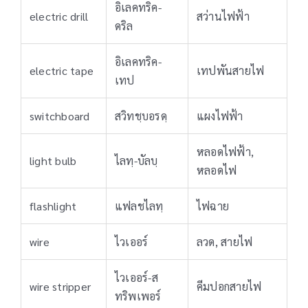
อิเลคทริค-
electric drill
สว่านไฟฟ้า
ดริล
อิเลคทริค-
electric tape
เทปพันสายไฟ
เทป
switchboard
สวิทชฺบอรดฺ
แผงไฟฟ้า
หลอดไฟฟ้า,
light bulb
ไลทฺ-บัลบฺ
หลอดไฟ
flashlight
แฟลชไลทฺ
ไฟฉาย
wire
ไวเออร์
ลวด, สายไฟ
ไวเออร์-ส
wire stripper
คีมปอกสายไฟ
ทริพเพอร์