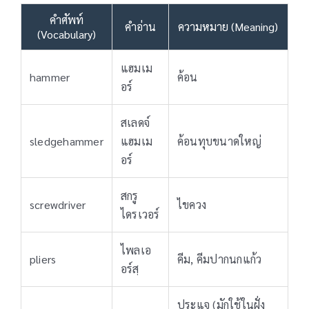
คำศัพท์
คำอ่าน
ความหมาย (Meaning)
(Vocabulary)
แฮมเม
hammer
ค้อน
อร์
สเลดจ์
sledgehammer
แฮมเม
ค้อนทุบขนาดใหญ่
อร์
สกรู
screwdriver
ไขควง
ไดรเวอร์
ไพลเอ
pliers
คีม, คีมปากนกแก้ว
อร์สฺ
ประแจ (มักใช้ในฝั่ง