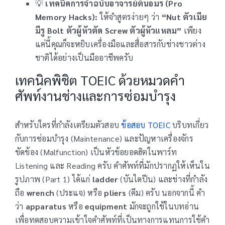
💡
เทคนิคการจำฉบับอาจารย์ต้นอมร (Pro
Memory Hacks):
ให้จำสูตรง่ายๆ ว่า
“Nut ตัวเมีย
มีรู Bolt ตัวผู้หัวตัด Screw ตัวผู้หัวแหลม”
เพียง
แค่นี้คุณก็จะหยิบเครื่องมือและสื่อสารกับช่างชาวต่าง
ชาติได้อย่างเป็นมืออาชีพครับ
เทคนิคพิชิต TOEIC ด้วยหมวดคำ
ศัพท์งานช่างและการซ่อมบำรุง
สำหรับใครที่กำลังเตรียมตัวสอบ
ข้อสอบ TOEIC
บริบทเกี่ยว
กับการซ่อมบำรุง (Maintenance) และปัญหาเครื่องจักร
ขัดข้อง (Malfunction) เป็นหัวข้อยอดฮิตในพาร์ท
Listening และ Reading ครับ คำศัพท์ที่มักปรากฏให้เห็นใน
รูปภาพ (Part 1) ได้แก่
ladder
(บันไดปีน) และช่างที่กำลัง
ถือ
wrench
(ประแจ) หรือ
pliers
(คีม) ครับ นอกจากนี้ คำ
ว่า
apparatus
หรือ
equipment
มักจะถูกใช้ในบทอ่าน
เพื่อทดสอบความเข้าใจคำศัพท์ที่เป็นทางการแทนการใช้คำ