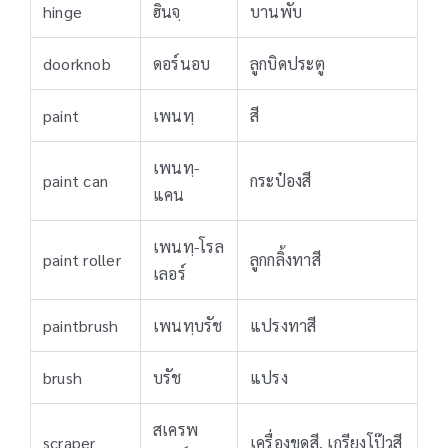
hinge
ฮินจฺ
บานพับ
doorknob
ดอร์นอบ
ลูกบิดประตู
paint
เพนทฺ
สี
เพนทฺ-
paint can
กระป๋องสี
แคน
เพนทฺ-โรล
paint roller
ลูกกลิ้งทาสี
เลอร์
paintbrush
เพนทฺบรัช
แปรงทาสี
brush
บรัช
แปรง
สเครพ
scraper
เครื่องขูดสี, เกรียงโป๊วสี