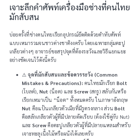
เจาะลึกคำศัพท์เครื่องมือช่างที่คนไทย
มักสับสน
บ่อยครั้งที่ช่างคนไทยเรียกอุปกรณ์ยึดติดด้วยคำทับศัพท์
แบบเหมารวมจนชาวต่างชาติงงครับ โดยเฉพาะกลุ่มตะปู
เกลียวต่างๆ อาจารย์ขอสรุปจุดที่ต้องระวังและวิธีแยกแยะ
อย่างชัดเจนไว้ดังนี้ครับ
⚠️
จุดที่มักสับสนและข้อควรระวัง (Common
Mistakes & Precautions):
คนไทยมักเรียก
Bolt
(โบลต์),
Nut
(น็อต) และ
Screw
(สกรู) สลับกันหรือ
เรียกเหมาเป็น “น็อต” ทั้งหมดครับ ในภาษาอังกฤษ
Nut
คือแป้นเกลียวตัวเมียที่มีรูตรงกลาง ส่วน
Bolt
คือสลักเกลียวตัวผู้ที่มีปลายตัดเรียบ (ต้องใช้คู่กับ Nut)
และ
Screw
คือตะปูเกลียวตัวผู้ที่มีปลายแหลมสำหรับ
เจาะทะลุเนื้อไม้หรือผนังได้เลยครับ