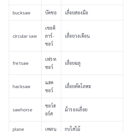
bucksaw
บัคซอ
เลื่อยสองมือ
เซอคิ
circular saw
ลาร์-
เลื่อยวงเดือน
ซอว์
เฟรท
fretsaw
เลื่อยฉลุ
ซอว์
แฮค
hacksaw
เลื่อยตัดโลหะ
ซอว์
ซอว์ฮ
sawhorse
ม้ารองเลื่อย
อร์ส
plane
เพลน
กบไสไม้