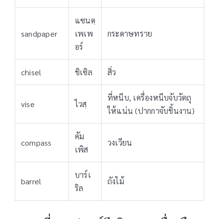
แซนดฺ
sandpaper
เพเพ
กระดาษทราย
อร์
chisel
ชิเซิล
สิ่ว
ที่หนีบ, เครื่องหนีบจับวัตถุ
vise
ไวสฺ
ให้แน่น (ปากกาจับชิ้นงาน)
คัม
compass
วงเวียน
เพิส
บาร์เ
barrel
ถังไม้
ริล