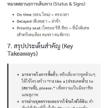
หมวดสถานะการเดินทาง (Status & Signs)
On time
(ออน ไทมฺ) = ตรงเวลา
Delayed
(ดีเลยฺดฺ’) = ล่าช้า
Priority seat
(ไพรออ’ริที ซีท) = ที่นั่งพิเศษ
(สำหรับคนท้อง คนชรา คนพิการ)
7. สรุปประเด็นสำคัญ (Key
Takeaways)
มารยาทในการซื้อตั๋ว:
หลีกเลี่ยงการพูดห้วนๆ
ให้ใช้โครงสร้าง
“I’d like a [ประเภทตั๋ว] to
[สถานที่], please.”
เพื่อความเป็นมืออาชีพ
และสุภาพ
การผ่านจุดตรวจและการใช้รถไฟใต้ดิน:
คำ