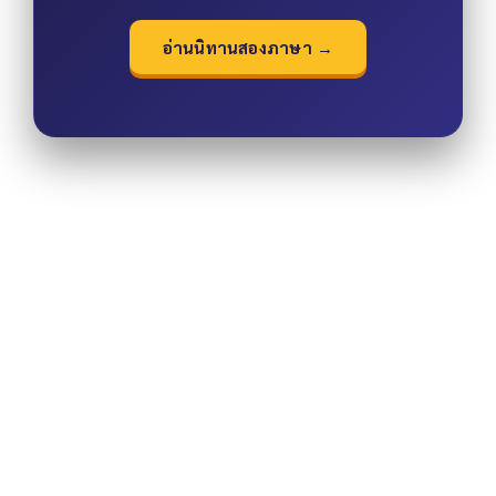
อ่านนิทานสองภาษา →