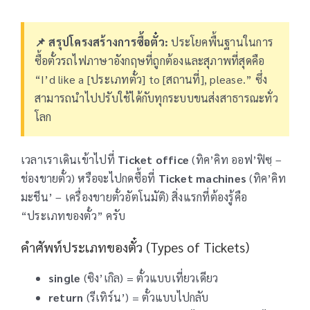
📌 สรุปโครงสร้างการซื้อตั๋ว:
ประโยคพื้นฐานในการ
ซื้อตั๋วรถไฟภาษาอังกฤษที่ถูกต้องและสุภาพที่สุดคือ
“I’d like a [ประเภทตั๋ว] to [สถานที่], please.” ซึ่ง
สามารถนำไปปรับใช้ได้กับทุกระบบขนส่งสาธารณะทั่ว
โลก
เวลาเราเดินเข้าไปที่
Ticket office
(ทิค’คิท ออฟ’ฟิซฺ –
ช่องขายตั๋ว) หรือจะไปกดซื้อที่
Ticket machines
(ทิค’คิท
มะชีน’ – เครื่องขายตั๋วอัตโนมัติ) สิ่งแรกที่ต้องรู้คือ
“ประเภทของตั๋ว” ครับ
คำศัพท์ประเภทของตั๋ว (Types of Tickets)
single
(ซิง’เกิล) = ตั๋วแบบเที่ยวเดียว
return
(รีเทิร์น’) = ตั๋วแบบไปกลับ