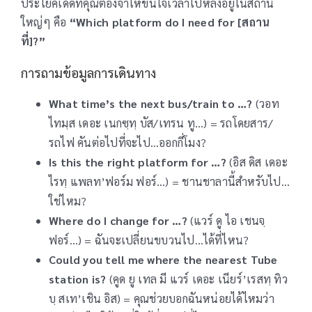
ประโยคเด็ดที่คุณต้องจำให้ขึ้นใจเวลาไปหลงอยู่ในสถานี
ใหญ่ๆ คือ
“Which platform do I need for [สถาน
ที่]?”
การถามข้อมูลการเดินทาง
What time’s the next bus/train to …?
(วอท
ไทมฺส เดอะ เนกซฺทฺ บัส/เทรน ทู…) = รถโดยสาร/
รถไฟ คันต่อไปที่จะไป…ออกกี่โมง?
Is this the right platform for …?
(อิส ดิส เดอะ
ไรทฺ แพลท’ฟอร์ม ฟอร์…) = ชานชาลานี้สำหรับไป…
ใช่ไหม?
Where do I change for …?
(แวร์ ดู ไอ เชนจฺ
ฟอร์…) = ฉันจะเปลี่ยนขบวนไป…ได้ที่ไหน?
Could you tell me where the nearest Tube
station is?
(คูด ยู เทล มี แวร์ เดอะ เนียร์’เรสทฺ ทิว
บฺ สเท’เชิน อิส) = คุณช่วยบอกฉันหน่อยได้ไหมว่า