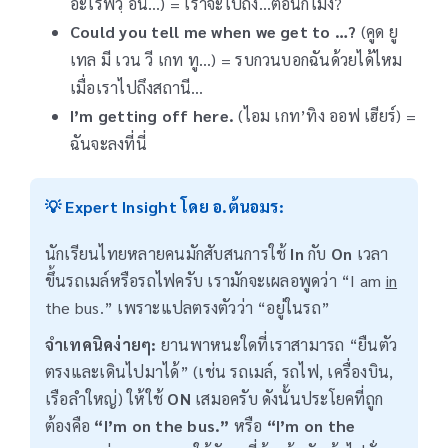
อะไรฟวฺ อิน…) = เราจะไปถึง…ตอนกี่โมง?
Could you tell me when we get to …?
(คูด ยู
เทล มี เวน วี เกท ทู…) = รบกวนบอกฉันด้วยได้ไหม
เมื่อเราไปถึงสถานี…
I’m getting off here.
(ไอม เกท’ทิง ออฟ เฮียร์) =
ฉันจะลงที่นี่
💡 Expert Insight โดย อ.ต้นอมร:
นักเรียนไทยหลายคนมักสับสนการใช้
In
กับ
On
เวลา
ขึ้นรถเมล์หรือรถไฟครับ เรามักจะเผลอพูดว่า “I am
in
the bus.” เพราะแปลตรงตัวว่า “อยู่ในรถ”
จำเทคนิคง่ายๆ:
ยานพาหนะใดที่เราสามารถ “ยืนตัว
ตรงและเดินไปมาได้” (เช่น รถเมล์, รถไฟ, เครื่องบิน,
เรือลำใหญ่) ให้ใช้
ON
เสมอครับ ดังนั้นประโยคที่ถูก
ต้องคือ
“I’m on the bus.”
หรือ
“I’m on the