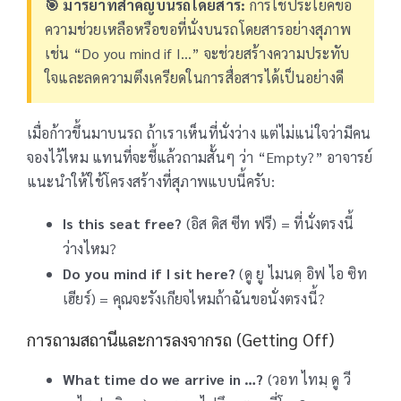
🎯 มารยาทสำคัญบนรถโดยสาร:
การใช้ประโยคขอ
ความช่วยเหลือหรือขอที่นั่งบนรถโดยสารอย่างสุภาพ
เช่น “Do you mind if I…” จะช่วยสร้างความประทับ
ใจและลดความตึงเครียดในการสื่อสารได้เป็นอย่างดี
เมื่อก้าวขึ้นมาบนรถ ถ้าเราเห็นที่นั่งว่าง แต่ไม่แน่ใจว่ามีคน
จองไว้ไหม แทนที่จะชี้แล้วถามสั้นๆ ว่า “Empty?” อาจารย์
แนะนำให้ใช้โครงสร้างที่สุภาพแบบนี้ครับ:
Is this seat free?
(อิส ดิส ซีท ฟรี) = ที่นั่งตรงนี้
ว่างไหม?
Do you mind if I sit here?
(ดู ยู ไมนดฺ อิฟ ไอ ซิท
เฮียร์) = คุณจะรังเกียจไหมถ้าฉันขอนั่งตรงนี้?
การถามสถานีและการลงจากรถ (Getting Off)
What time do we arrive in …?
(วอท ไทมฺ ดู วี