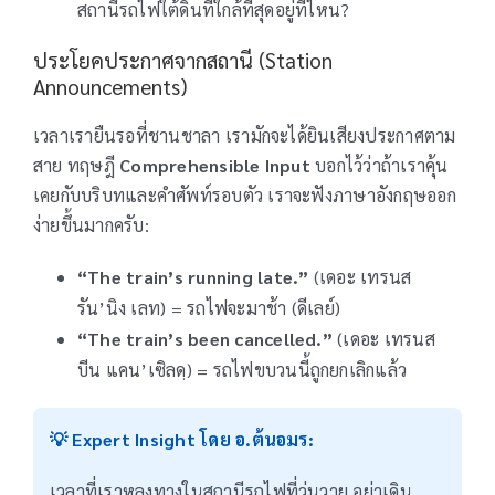
สถานีรถไฟใต้ดินที่ใกล้ที่สุดอยู่ที่ไหน?
ประโยคประกาศจากสถานี (Station
Announcements)
เวลาเรายืนรอที่ชานชาลา เรามักจะได้ยินเสียงประกาศตาม
สาย ทฤษฎี
Comprehensible Input
บอกไว้ว่าถ้าเราคุ้น
เคยกับบริบทและคำศัพท์รอบตัว เราจะฟังภาษาอังกฤษออก
ง่ายขึ้นมากครับ:
“The train’s running late.”
(เดอะ เทรนส
รัน’นิง เลท) = รถไฟจะมาช้า (ดีเลย์)
“The train’s been cancelled.”
(เดอะ เทรนส
บีน แคน’เซิลดฺ) = รถไฟขบวนนี้ถูกยกเลิกแล้ว
💡 Expert Insight โดย อ.ต้นอมร:
เวลาที่เราหลงทางในสถานีรถไฟที่วุ่นวาย อย่าเดิน