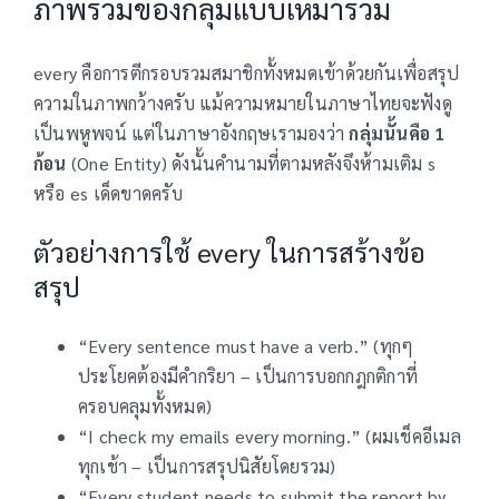
ภาพรวมของกลุ่มแบบเหมารวม
every คือการตีกรอบรวมสมาชิกทั้งหมดเข้าด้วยกันเพื่อสรุป
ความในภาพกว้างครับ แม้ความหมายในภาษาไทยจะฟังดู
เป็นพหูพจน์ แต่ในภาษาอังกฤษเรามองว่า
กลุ่มนั้นคือ 1
ก้อน
(One Entity) ดังนั้นคำนามที่ตามหลังจึงห้ามเติม s
หรือ es เด็ดขาดครับ
ตัวอย่างการใช้ every ในการสร้างข้อ
สรุป
“Every sentence must have a verb.” (ทุกๆ
ประโยคต้องมีคำกริยา – เป็นการบอกกฎกติกาที่
ครอบคลุมทั้งหมด)
“I check my emails every morning.” (ผมเช็คอีเมล
ทุกเช้า – เป็นการสรุปนิสัยโดยรวม)
“Every student needs to submit the report by