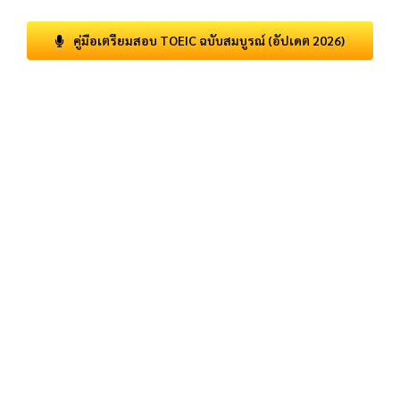
คู่มือเตรียมสอบ TOEIC ฉบับสมบูรณ์ (อัปเดต 2026)