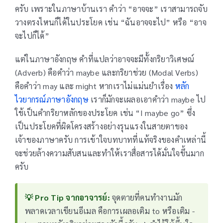
ครับ เพราะในภาษาบ้านเรา คำว่า “อาจจะ” เราสามารถจับ
วางตรงไหนก็ได้ในประโยค เช่น “ฉันอาจจะไป” หรือ “อาจ
จะไปก็ได้”
แต่ในภาษาอังกฤษ คำที่แปลว่าอาจจะมีทั้งกริยาวิเศษณ์
(Adverb) คือคำว่า maybe และกริยาช่วย (Modal Verbs)
คือคำว่า may และ might หากเราไม่แม่นยำเรื่อง
หลัก
ไวยากรณ์ภาษาอังกฤษ
เราก็มักจะเผลอเอาคำว่า maybe ไป
ใช้เป็นคำกริยาหลักของประโยค เช่น “I maybe go” ซึ่ง
เป็นประโยคที่ผิดโครงสร้างอย่างรุนแรงในสายตาของ
เจ้าของภาษาครับ การเข้าใจบทบาทที่แท้จริงของคำเหล่านี้
จะช่วยล้างความสับสนและทำให้เราสื่อสารได้มั่นใจขึ้นมาก
ครับ
💡 Pro Tip จากอาจารย์:
จุดตายที่คนทำงานมัก
พลาดเวลาเขียนอีเมล คือการเผลอเติม to หรือเติม -