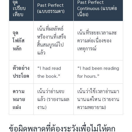
จุด
Past Perfect
Past Perfect
เปรียบ
Continuous (แบบต่อ
(แบบธรรมดา)
เทียบ
เนื่อง)
เน้นที่ผลลัพธ์
จุด
เน้นที่ระยะเวลาและ
หรืองานที่เสร็จ
โฟกัส
ความต่อเนื่องของ
สิ้นสมบูรณ์ไป
หลัก
เหตุการณ์
แล้ว
ตัวอย่าง
“I had read
“I had been reading
ประโยค
the book.”
for hours.”
ความ
เน้นว่าอ่านจบ
เน้นว่าใช้เวลาอ่านมา
หมาย
แล้ว (รายงานผล
นานแค่ไหน (รายงาน
แฝง
งาน)
ความพยายาม)
ข้อผิดพลาดที่ต้องระวังเพื่อไม่ให้ตก