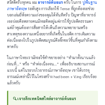
สวัสดีครับทุกคน ผม
อาจารย์ต้นอมร
ครับ ในการ
ปูพื้นฐาน
ภาษาอังกฤษ
ระดับสูง การเลือกใช้ Tense ที่ถูกต้องจะช่วย
บอกเล่มยี่ห้อความเก่งของคุณได้ทันทีครับ ปัญหาที่อาจารย์
เจอบ่อยคือหลายคนมักจะติดอยู่แค่การใช้รูปอดีตธรรมดา
แต่ถ้าคุณต้องการสื่อสารให้เห็นถึงความพยายามหรือ
สาเหตุของความเหนื่อยยากที่เกิดขึ้นในอดีต การเติมความ
ต่อเนื่องลงไปในรูปอดีตสมบูรณ์คือจิ๊กซอว์ชิ้นที่คุณกำลังตาม
หาครับ
ในภาษาไทยเรามักจะใช้คำขยายอย่าง “ทำมาตั้งนานแล้ว
ก่อนที่…” หรือ “ทำต่อเนื่องจน…” เพื่ออธิบายสถานการณ์
แบบนี้ แต่ในระบบไวยากรณ์ภาษาอังกฤษ เขาได้บรรจุ
อารมณ์เหล่านี้ไว้ในโครงสร้าง had been + V.ing เรียบร้อย
แล้วครับ
🔍 เจาะลึกเทคนิคสไตล์อาจารย์ต้นอมร