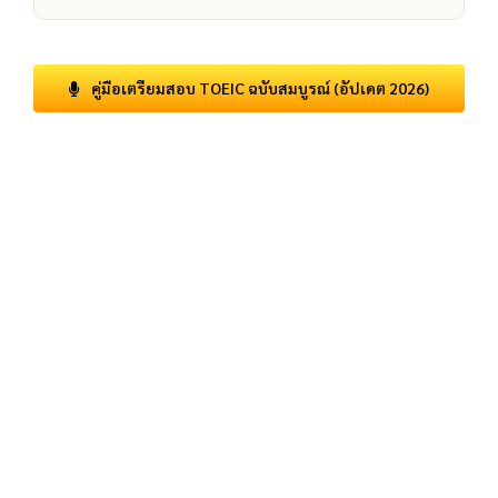
คู่มือเตรียมสอบ TOEIC ฉบับสมบูรณ์ (อัปเดต 2026)