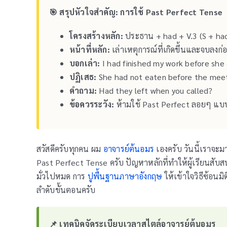
🎯 สรุปหัวใจสำคัญ: การใช้ Past Perfect Tense
โครงสร้างหลัก:
ประธาน + had + V.3 (S + had
หน้าที่หลัก:
เล่าเหตุการณ์ที่เกิดขึ้นและจบลงก
บอกเล่า:
I had finished my work before she 
ปฏิเสธ:
She had not eaten before the meet
คำถาม:
Had they left when you called?
ข้อควรระวัง:
ห้ามใช้ Past Perfect ลอยๆ แบบไ
สวัสดีครับทุกคน ผม
อาจารย์ต้นอมร
เองครับ วันนี้เราจะมา
Past Perfect Tense ครับ ปัญหาหลักที่ทำให้ผู้เรียนสั
มั่วไปหมด การ
ปูพื้นฐานภาษาอังกฤษ
ให้เข้าใจวิธีซ้อนมิ
ลำดับขั้นตอนครับ
📌 เทคนิคจัดระเบียบเวลาสไตล์อาจารย์ต้นอมร