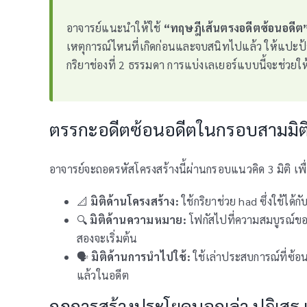
อาจารย์แนะนำให้ใช้
“ทฤษฎีเส้นตรงอดีตซ้อนอดีต
เหตุการณ์ไหนที่เกิดก่อนและจบสนิทไปแล้ว ให้แปะป้าย 
กริยาช่องที่ 2 ธรรมดา การแบ่งเลเยอร์แบบนี้จะช่วยให้
ตรรกะอดีตซ้อนอดีตในกรอบสามมิต
อาจารย์จะถอดรหัสโครงสร้างนี้ผ่านกรอบแนวคิด 3 มิติ เพ
📐
มิติด้านโครงสร้าง:
ใช้กริยาช่วย had ซึ่งใช้ได้
🔍
มิติด้านความหมาย:
โฟกัสไปที่ความสมบูรณ์ของ
สองจะเริ่มต้น
🗣️
มิติด้านการนำไปใช้:
ใช้เล่าประสบการณ์ที่ซ้อน
แล้วในอดีต
กฎการสร้างประโยคบอกเล่า ปฏิเสธ