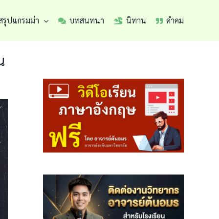
สรุปแกรมม่า
บทสนทนา
นิทาน
คำคม
น