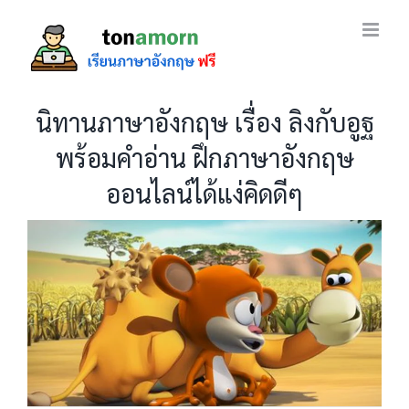
Skip
to
content
นิทานภาษาอังกฤษ เรื่อง ลิงกับอูฐ
พร้อมคำอ่าน ฝึกภาษาอังกฤษ
ออนไลน์ได้แง่คิดดีๆ