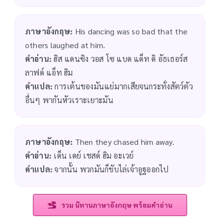
ภาษาอังกฤษ:
His dancing was so bad that the
others laughed at him.
คำอ่าน:
ฮิส แดนซิง วอส โซ แบด แด็ท ดิ อัธเธอร์ส
ลาฟด์ แอ็ท ฮิม
คำแปล:
การเต้นของมันแย่มากเสียจนกระทั่งสัตว์ตัว
อื่นๆ พากันหัวเราะเยาะมัน
ภาษาอังกฤษ:
Then they chased him away.
คำอ่าน:
เด็น เดย์ เชสด์ ฮิม อะเวย์
คำแปล:
จากนั้น พวกมันก็ขับไล่เจ้าอูฐออกไป
รวม นิทานภาษาอังกฤษ พร้อมคำอ่าน