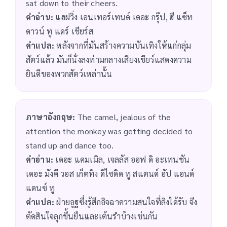
sat down to their cheers.
คำอ่าน:
แฮฝวิ่ง เอนเทอร์เทนด์ เดอะ กรุ๊ป, ฮี แซ็ท
ดาวน์ ทู แดร์ เชียร์ส
คำแปล:
หลังจากที่มันสร้างความบันเทิงให้แก่กลุ่ม
สัตว์แล้ว มันก็นั่งลงท่ามกลางเสียงเชียร์แสดงความ
ยินดีของพวกสัตว์เหล่านั้น
ภาษาอังกฤษ:
The camel, jealous of the
attention the monkey was getting decided to
stand up and dance too.
คำอ่าน:
เดอะ แคมเมิล, เจลลัส ออฟ ดิ อะเทนชัน
เดอะ มังคี วอส เก็ตทิง ดีไซดิด ทู สแตนด์ อัป แอนด์
แดนซ์ ทู
คำแปล:
ฝ่ายอูฐซึ่งรู้สึกอิจฉาความสนใจที่ลิงได้รับ จึง
ตัดสินใจลุกขึ้นยืนและเต้นรำบ้างเช่นกัน