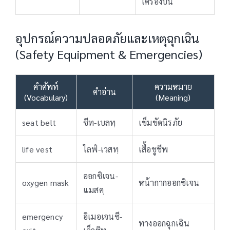
เครื่องบิน
อุปกรณ์ความปลอดภัยและเหตุฉุกเฉิน
(Safety Equipment & Emergencies)
คำศัพท์
ความหมาย
คำอ่าน
(Vocabulary)
(Meaning)
seat belt
ซีท-เบลทฺ
เข็มขัดนิรภัย
life vest
ไลฟ์-เวสทฺ
เสื้อชูชีพ
ออกซิเจน-
oxygen mask
หน้ากากออกซิเจน
แมสคฺ
emergency
อิเมอเจนซี-
ทางออกฉุกเฉิน