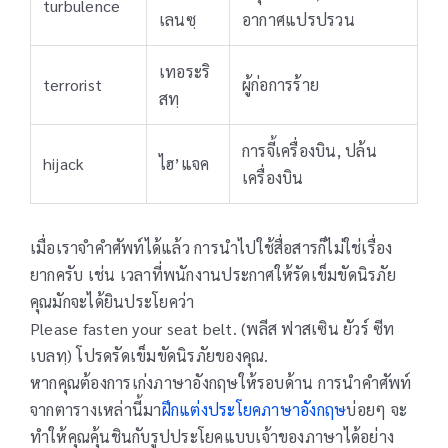
turbulence
เลนซฺ
อากาศแปรปรวน
เทอระริ
terrorist
ผู้ก่อการร้าย
สทฺ
การจี้เครื่องบิน, ปล้น
hijack
ไฮ’แจค
เครื่องบิน
เมื่อเราจำคำศัพท์ได้แล้ว การนำไปใช้สื่อสารก็ไม่ใช่เรื่อง
ยากครับ เช่น เวลาที่พนักงานประกาศให้รัดเข็มขัดนิรภัย
คุณมักจะได้ยินประโยคว่า
Please fasten your seat belt. (พลีส ฟาสเซิน ยัวร์ ซีท
เบลทฺ) โปรดรัดเข็มขัดนิรภัยของคุณ.
หากคุณต้องการเก่งภาษาอังกฤษให้รอบด้าน การนำคำศัพท์
จากตารางเหล่านี้มา
ฝึกแต่งประโยคภาษาอังกฤษ
บ่อยๆ จะ
ทำให้คุณคุ้นชินกับรูปประโยคแบบเจ้าของภาษาได้อย่าง