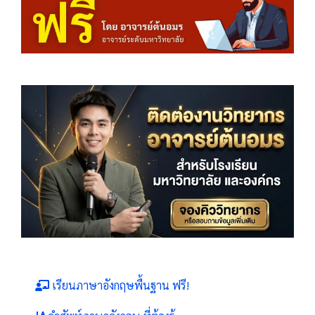
เรียนภาษาอังกฤษพื้นฐาน ฟรี!