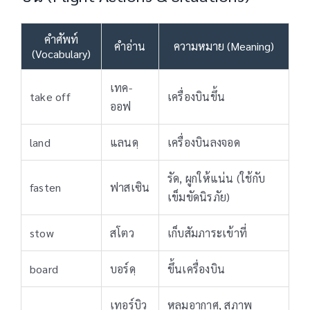
คำศัพท์
คำอ่าน
ความหมาย (Meaning)
(Vocabulary)
เทค-
take off
เครื่องบินขึ้น
ออฟ
land
แลนดฺ
เครื่องบินลงจอด
รัด, ผูกให้แน่น (ใช้กับ
fasten
ฟาสเซิน
เข็มขัดนิรภัย)
stow
สโตว
เก็บสัมภาระเข้าที่
board
บอร์ดฺ
ขึ้นเครื่องบิน
เทอร์บิว
หลุมอากาศ, สภาพ