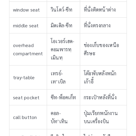
window seat
วินโดว์-ซีท
ที่นั่งติดหน้าต่าง
middle seat
มิดเดิล-ซีท
ที่นั่งตรงกลาง
โอเวอร์เฮด-
overhead
ช่องเก็บของเหนือ
คอมพารทฺ
compartment
ศีรษะ
เมินทฺ
เทรย์-
โต๊ะพับหลังพนัก
tray-table
เท’เบิล
เก้าอี้
seat pocket
ซีท-พ็อคเก็ท
กระเป๋าหลังที่นั่ง
คอล-
ปุ่มเรียกพนักงาน
call button
บัท’เทิน
บนเครื่องบิน