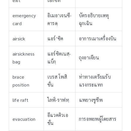
exit
เอ็กซิท
emergency
อิเมอ’เจนซี-
บัตรอธิบายเหตุ
card
คารดฺ
ฉุกเฉิน
airsick
แอร์’ซิค
อาการเมาเครื่องบิน
airsickness
แอร์ซิคเนสฺ-
ถุงอาเจียน
bag
แบ็กฺ
brace
เบรส โพสิ
ท่าทางเตรียมรับ
position
ชั่น
แรงกระแทก
life raft
ไลฟ์-ราฟทฺ
แพยางชูชีพ
อีแวคคิวเอ
evacuation
การอพยพผู้โดยสาร
ชั่น