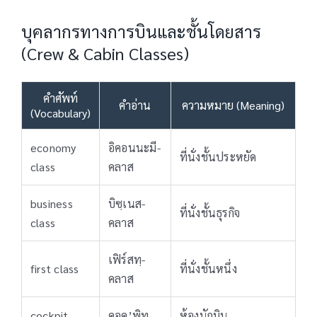
บุคลากรทางการบินและชั้นโดยสาร
(Crew & Cabin Classes)
คำศัพท์
คำอ่าน
ความหมาย (Meaning)
(Vocabulary)
economy
อิคอนนะมี-
ที่นั่งชั้นประหยัด
class
คลาส
business
บิซฺเนส-
ที่นั่งชั้นธุรกิจ
class
คลาส
เฟิร์สทฺ-
first class
ที่นั่งชั้นหนึ่ง
คลาส
cockpit
คอค’พิท
ห้องนักบิน