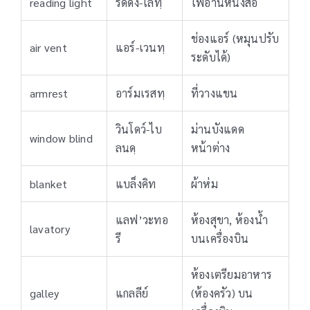
reading light
รีดดิง-ไลทฺ
ไฟอ่านหนังสือ
ช่องแอร์ (หมุนปรับ
air vent
แอร์-เวนทฺ
ระดับได้)
armrest
อาร์มเรสทฺ
ที่วางแขน
วินโดว์-ไบ
ม่านบังแดด
window blind
ลนดฺ
หน้าต่าง
blanket
แบล็งคิท
ผ้าห่ม
แลฟ’วะทอ
ห้องสุขา, ห้องน้ำ
lavatory
รี
บนเครื่องบิน
ห้องเตรียมอาหาร
galley
แกลลีย์
(ห้องครัว) บน