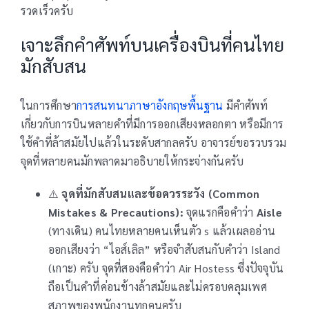
รวดเร็วครับ
เจาะลึกคำศัพท์บนเครื่องบินที่คนไทย
มักสับสน
ในการศึกษา
การสนทนาภาษาอังกฤษพื้นฐาน
มีคำศัพท์
เกี่ยวกับการบินหลายคำที่มีการออกเสียงหลอกตา หรือมีการ
ใช้คำที่ล้าสมัยไปแล้วในระดับสากลครับ อาจารย์ขอรวบรวม
จุดที่หลายคนมักพลาดมาอธิบายให้กระจ่างกันครับ
⚠️
จุดที่มักสับสนและข้อควรระวัง (Common
Mistakes & Precautions):
จุดแรกคือคำว่า
Aisle
(ทางเดิน) คนไทยหลายคนเห็นตัว s แล้วเผลออ่าน
ออกเสียงว่า “ไอส์เลิล” หรือจำสับสนกับคำว่า Island
(เกาะ) ครับ จุดที่สองคือคำว่า Air Hostess ซึ่งปัจจุบัน
ถือเป็นคำที่ค่อนข้างล้าสมัยและไม่ครอบคลุมเพศ
สภาพของพนักงานทุกคนครับ