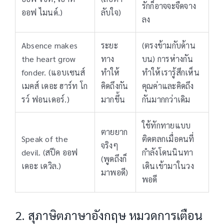
รักก็อาจจะจืดจาง
ออฟ ไมนด์.)
ลับใจ)
ลง
Absence makes
ระยะ
(ตรงข้ามกับด้าน
the heart grow
ทาง
บน) การห่างกัน
fonder. (แอบเซนส์
ทำให้
ทำให้เรารู้สึกเห็น
เมคส์ เดอะ ฮาร์ท โก
คิดถึงกัน
คุณค่าและคิดถึง
รว์ ฟอนเดอร์.)
มากขึ้น
กันมากกว่าเดิม
ใช้ทักทายแบบ
ตายยาก
Speak of the
ติดตลกเมื่อคนที่
จริงๆ
devil. (สปีค ออฟ
กำลังโดนนินทา
(พูดถึงก็
เดอะ เดวิล.)
เดินเข้ามาในวง
มาพอดี)
พอดี
2. สุภาษิตภาษาอังกฤษ หมวดการเตือน