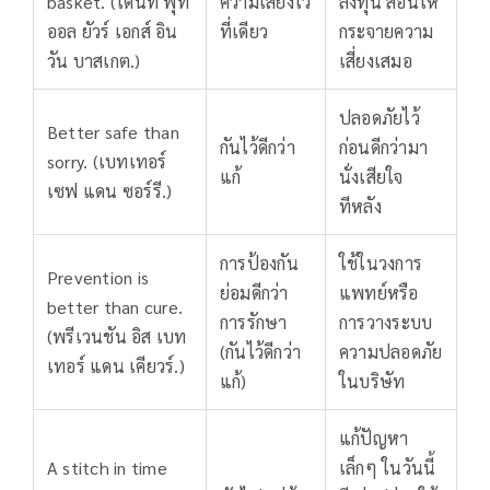
basket. (โดนท์ พุท
ความเสี่ยงไว้
ลงทุน สอนให้
ออล ยัวร์ เอกส์ อิน
ที่เดียว
กระจายความ
วัน บาสเกต.)
เสี่ยงเสมอ
ปลอดภัยไว้
Better safe than
กันไว้ดีกว่า
ก่อนดีกว่ามา
sorry. (เบทเทอร์
แก้
นั่งเสียใจ
เซฟ แดน ซอร์รี.)
ทีหลัง
การป้องกัน
ใช้ในวงการ
Prevention is
ย่อมดีกว่า
แพทย์หรือ
better than cure.
การรักษา
การวางระบบ
(พรีเวนชัน อิส เบท
(กันไว้ดีกว่า
ความปลอดภัย
เทอร์ แดน เคียวร์.)
แก้)
ในบริษัท
แก้ปัญหา
A stitch in time
เล็กๆ ในวันนี้