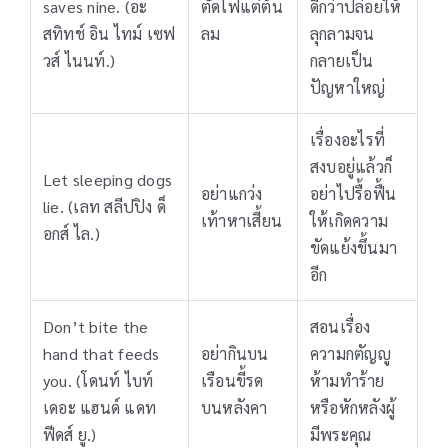
saves nine. (อะ
ตัดไฟแต่ต้น
ดีกว่าปล่อยให้
สทิทช์ อิน ไทม์ เซฟ
ลม
ลุกลามจน
วส์ ไนนท์.)
กลายเป็น
ปัญหาใหญ่
เรื่องอะไรที่
สงบอยู่แล้วก็
Let sleeping dogs
อย่าแกว่ง
อย่าไปรื้อฟื้น
lie. (เลท สลีปปิง ด็
เท้าหาเสี้ยน
ให้เกิดความ
อกส์ ไล.)
ขัดแย้งขึ้นมา
อีก
Don’t bite the
สอนเรื่อง
hand that feeds
อย่ากินบน
ความกตัญญู
you. (โดนท์ ไบท์
เรือนขี้รด
ห้ามทำร้าย
เดอะ แฮนด์ แดท
บนหลังคา
หรือหักหลังผู้
ฟีดส์ ยู.)
มีพระคุณ