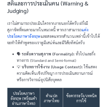
สติและการประเมินคน (Warning &
Judging)
เราไม่สามารถประเมินใครจากภายนอกได้ครับ ฝรั่งมี
สุภาษิตที่คมคายมากในหมวดนี้ หากเราสามารถ
แต่ง
ประโยคภาษาอังกฤษ
และสอดแทรกสำนวนเหล่านี้เข้าไปได้
จะทำให้คำพูดของเราดูมีเสน่ห์และมีวิสัยทัศน์ครับ
🗣️
ระดับความสุภาพ (Formality):
ทั่วไปและกึ่ง
ทางการ (Standard and Semi-formal)
💡
บริบทการใช้งาน (Usage Context):
ใช้แสดง
ความคิดเห็นเชิงปรัชญา การประเมินสถานการณ์
หรือการวิจารณ์อุปนิสัยบุคคล
ประโยคภาษา
คำแปล
ข้อควรระวัง/เทคนิค
อังกฤษ (พร้อมคำ
ภาษาไทย
การใช้
อ่านภาษาไทย)