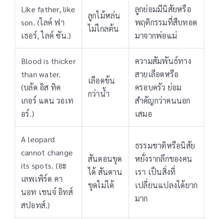
Like father, like
ลูกย่อมมีนิสัยหรือ
ลูกไม้หล่น
son. (ไลค์ ฟา
พฤติกรรมที่สืบทอด
ไม่ไกลต้น
เธอร์, ไลค์ ซัน.)
มาจากพ่อแม่
Blood is thicker
ความสัมพันธ์ทาง
than water.
สายเลือดหรือ
เลือดข้น
(บลัด อิส ทิค
ครอบครัว ย่อม
กว่าน้ำ
เกอร์ แดน วอเท
สำคัญกว่าคนนอก
อร์.)
เสมอ
A leopard
ธรรมชาติหรือนิสัย
cannot change
สันดอนขุด
หยั่งรากลึกของคน
its spots. (อะ
ได้ สันดาน
เรา เป็นสิ่งที่
เลพเพิร์ด คา
ขุดไม่ได้
เปลี่ยนแปลงได้ยาก
นอท เชนจ์ อิทส์
มาก
สปอทส์.)