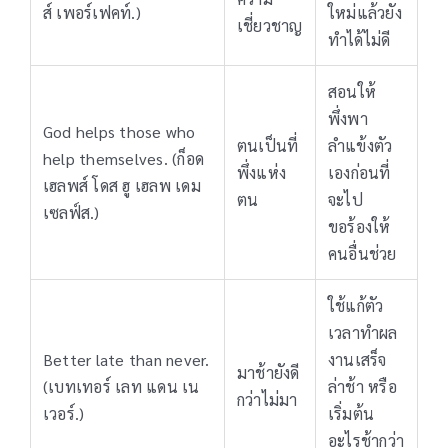
ส์ เพอร์เฟคท์.)
ใหม่แล้วยัง
เชี่ยวชาญ
ทำได้ไม่ดี
สอนให้
พึ่งพา
God helps those who
ตนเป็นที่
ลำแข้งตัว
help themselves. (ก็อด
พึ่งแห่ง
เองก่อนที่
เฮลพส์ โดส ฮู เฮลพ เดม
ตน
จะไป
เซลฟ์ส.)
ขอร้องให้
คนอื่นช่วย
ใช้แก้ตัว
เวลาทำผล
Better late than never.
งานเสร็จ
มาช้ายังดี
(เบทเทอร์ เลท แดน เน
ล่าช้า หรือ
กว่าไม่มา
เวอร์.)
เริ่มต้น
อะไรช้ากว่า