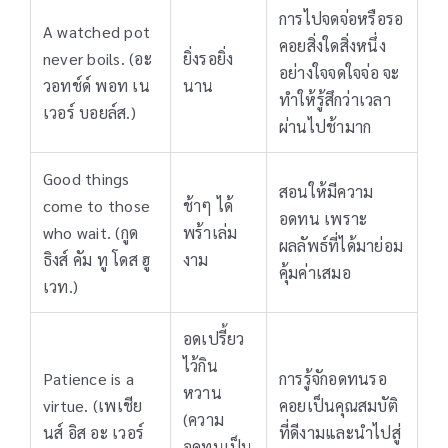
การไปจดจ่อหรือรอ
A watched pot
คอยสิ่งใดสิ่งหนึ่ง
never boils. (อะ
ยิ่งรอยิ่ง
อย่างใจจดใจจ่อ จะ
วอทช์ด์ พอท เน
นาน
ทำให้รู้สึกว่าเวลา
เวอร์ บอยล์ส.)
ผ่านไปช้ามาก
Good things
สอนให้มีความ
come to those
ช้าๆ ได้
อดทน เพราะ
who wait. (กูด
พร้าเล่ม
ผลลัพธ์ที่ได้มาย่อม
ธิงส์ คัม ทู โดส ฮู
งาม
คุ้มค่าเสมอ
เวท.)
อดเปรี้ยว
ไว้กิน
Patience is a
การรู้จักอดทนรอ
หวาน
virtue. (เพเชีย
คอยเป็นคุณสมบัติ
(ความ
นส์ อิส อะ เวอร์
ที่ดีงามและนำไปสู่
อดทนเป็น