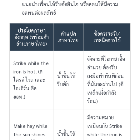
แนะนำเพื่อนให้รีบตัดสินใจ หรือสอนให้มีความ
อดทนต่อผลลัพธ์
ประโยคภาษา
คำแปล
ข้อควรระวัง/
อังกฤษ (พร้อมคำ
ภาษาไทย
เทคนิคการใช้
อ่านภาษาไทย)
จังหวะที่โอกาสเอื้อ
Strike while the
อำนวย ต้องรีบ
iron is hot. (ส
น้ำขึ้นให้
ลงมือทำทันทีก่อน
ไตรค์ ไวล เดอะ
รีบตัก
ที่มันจะผ่านไป (ตี
ไอเอิร์น อิส
เหล็กเมื่อกำลัง
ฮอท.)
ร้อน)
มีความหมาย
Make hay while
เหมือนกับ Strike
the sun shines.
น้ำขึ้นให้
while the iron is