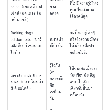
ที่ไม่มีความรู้มักจะ
noise. (เอมพที เวส
อวด
พูดเสียงดังและ
เซิลส์ เมค เดอะ โม
ฉลาด
โอ้อวดที่สุด
สท์ นอยส์.)
Barking dogs
คนที่ชอบขู่ฟ่อๆ
seldom bite. (บาร์
หมาเห่า
หรือโวยวาย มักจะ
คคิง ด็อกส์ เซลดอม
มักไม่กัด
ไม่กล้าลงมือทำ
ไบท์.)
อะไรจริงจัง
รู้ใจกัน
ใช้ชมเชยเมื่อเรา
(คน
Great minds think
กับเพื่อนบังเอิญ
ฉลาดมัก
alike. (เกรท ไมนด์ส
เสนอไอเดีย
คิด
ธิงค์ อะไลค์.)
เดียวกันขึ้นมา
เหมือน
พร้อมกัน
กัน)