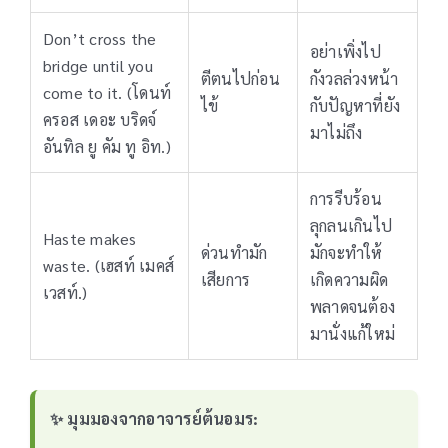
Don’t cross the
อย่าเพิ่งไป
bridge until you
ตีตนไปก่อน
กังวลล่วงหน้า
come to it. (โดนท์
ไข้
กับปัญหาที่ยัง
ครอส เดอะ บริดจ์
มาไม่ถึง
อันทิล ยู คัม ทู อิท.)
การรีบร้อน
ลุกลนเกินไป
Haste makes
ด่วนทำมัก
มักจะทำให้
waste. (เฮสท์ เมคส์
เสียการ
เกิดความผิด
เวสท์.)
พลาดจนต้อง
มานั่งแก้ใหม่
✨ มุมมองจากอาจารย์ต้นอมร: