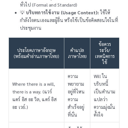
ทั่วไป (Formal and Standard)
💡
บริบทการใช้งาน (Usage Context):
ใช้ให้
กำลังใจตนเองและผู้อื่น หรือใช้เป็นข้อคิดสอนใจในที่
ประชุมงาน
ข้อควร
ประโยคภาษาอังกฤษ
คำแปล
ระวัง/
(พร้อมคำอ่านภาษาไทย)
ภาษาไทย
เทคนิคการ
ใช้
ความ
Will ใน
Where there is a will,
พยายาม
บริบทนี้
there is a way. (แวร์
อยู่ที่ไหน
เป็นคำนาม
แดร์ อิส อะ วิล, แดร์ อิส
ความ
แปลว่า
อะ เวย์.)
สำเร็จอยู่
ความมุ่งมั่น
ที่นั่น
ตั้งใจ