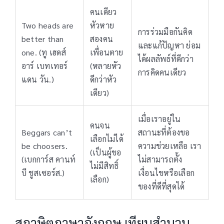
คนเดียว
Two heads are
หัวหาย
การร่วมมือกันคิด
better than
สองคน
และแก้ปัญหา ย่อม
one. (ทู เฮดส์
เพื่อนตาย
ได้ผลลัพธ์ที่ดีกว่า
อาร์ เบทเทอร์
(หลายหัว
การคิดคนเดียว
แดน วัน.)
ดีกว่าหัว
เดียว)
เมื่อเราอยู่ใน
คนจน
Beggars can’t
สถานะที่ต้องขอ
เลือกไม่ได้
be choosers.
ความช่วยเหลือ เรา
(เป็นผู้ขอ
(เบกการ์ส คานท์
ไม่สามารถตั้ง
ไม่มีสิทธิ์
บี ชูสเซอร์ส.)
เงื่อนไขหรือเลือก
เลือก)
ของที่ดีที่สุดได้
สุภาษิตภาษาอังกฤษ เทียบสำนวน