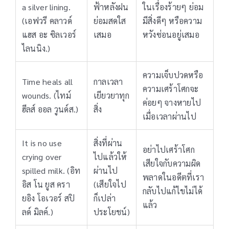
a silver lining.
ฟ้าหลังฝน
ในเรื่องร้ายๆ ย่อม
(เอฟวรี คลาวด์
ย่อมสดใส
มีสิ่งดีๆ หรือความ
แฮส อะ ซิลเวอร์
เสมอ
หวังซ่อนอยู่เสมอ
ไลนนิง.)
ความเจ็บปวดหรือ
Time heals all
กาลเวลา
ความเศร้าโศกจะ
wounds. (ไทม์
เยียวยาทุก
ค่อยๆ จางหายไป
ฮีลส์ ออล วูนด์ส.)
สิ่ง
เมื่อเวลาผ่านไป
It is no use
สิ่งที่ผ่าน
อย่าไปเศร้าโศก
crying over
ไปแล้วให้
เสียใจกับความผิด
spilled milk. (อิท
ผ่านไป
พลาดในอดีตที่เรา
อิส โน ยูส ครา
(เสียใจไป
กลับไปแก้ไขไม่ได้
ยอิง โอเวอร์ สปิ
ก็เปล่า
แล้ว
ลด์ มิลค์.)
ประโยชน์)