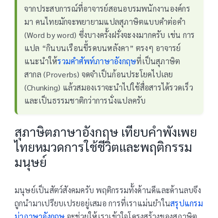
จากประสบการณ์ที่อาจารย์สอนอบรมพนักงานองค์กร
มา คนไทยมักจะพยายามแปลสุภาษิตแบบคำต่อคำ
(Word by word) ซึ่งบางครั้งฝรั่งจะงงมากครับ เช่น การ
แปล “กินบนเรือนขี้รดบนหลังคา” ตรงๆ อาจารย์
แนะนำให้
รวมคำศัพท์ภาษาอังกฤษ
ที่เป็นสุภาษิต
สากล (Proverbs) จดจำเป็นก้อนประโยคไปเลย
(Chunking) แล้วสมองเราจะนำไปใช้สื่อสารได้รวดเร็ว
และเป็นธรรมชาติกว่าการนั่งแปลครับ
สุภาษิตภาษาอังกฤษ เทียบคำพังเพย
ไทยหมวดการใช้ชีวิตและพฤติกรรม
มนุษย์
มนุษย์เป็นสัตว์สังคมครับ พฤติกรรมทั้งด้านดีและด้านลบจึง
ถูกนำมาเปรียบเปรยอยู่เสมอ การที่เราแม่นยำใน
สรุปแกรม
ม่าภาษาอังกฤษ
จะช่วยให้เราเข้าใจโครงสร้างของสุภาษิต