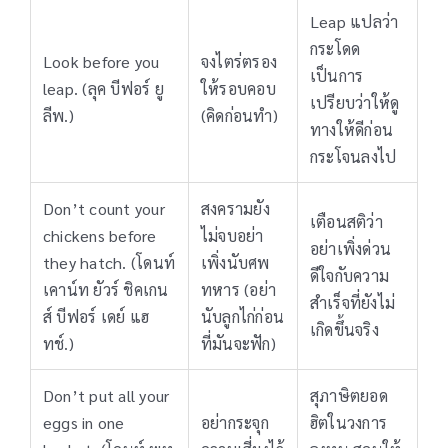
Leap แปลว่า
กระโดด
Look before you
จงไตร่ตรอง
เป็นการ
leap. (ลุค บีฟอร์ ยู
ให้รอบคอบ
เปรียบว่าให้ดู
ลีพ.)
(คิดก่อนทำ)
ทางให้ดีก่อน
กระโจนลงไป
Don’t count your
สงครามยัง
เตือนสติว่า
chickens before
ไม่จบอย่า
อย่าเพิ่งด่วน
they hatch. (โดนท์
เพิ่งนับศพ
ดีใจกับความ
เคาน์ท ยัวร์ ชิคเกน
ทหาร (อย่า
สำเร็จที่ยังไม่
ส์ บีฟอร์ เดย์ แฮ
นับลูกไก่ก่อน
เกิดขึ้นจริง
ทช์.)
ที่มันจะฟัก)
Don’t put all your
สุภาษิตยอด
eggs in one
อย่ากระจุก
ฮิตในวงการ