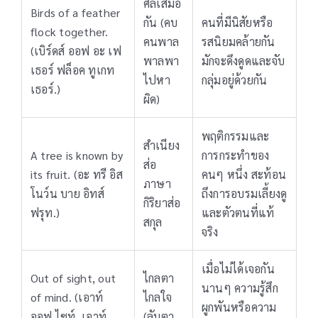
ศีลเสมอ
Birds of a feather
กัน (คบ
คนที่มีนิสัยหรือ
flock together.
คนพาล
รสนิยมคล้ายกัน
(เบิร์ดส์ ออฟ อะ เฟ
พาลพา
มักจะดึงดูดและจับ
เธอร์ ฟล็อค ทูเกท
ไปหา
กลุ่มอยู่ด้วยกัน
เธอร์.)
ผิด)
พฤติกรรมและ
สำเนียง
A tree is known by
การกระทำของ
ส่อ
its fruit. (อะ ทรี อิส
คนๆ หนึ่ง สะท้อน
ภาษา
โนว์น บาย อิทส์
ถึงการอบรมเลี้ยงดู
กิริยาส่อ
ฟรุท.)
และตัวตนที่แท้
สกุล
จริง
เมื่อไม่ได้เจอกัน
Out of sight, out
ไกลตา
นานๆ ความรู้สึก
of mind. (เอาท์
ไกลใจ
ผูกพันหรือความ
ออฟ ไซท์, เอาท์
(ลับตา