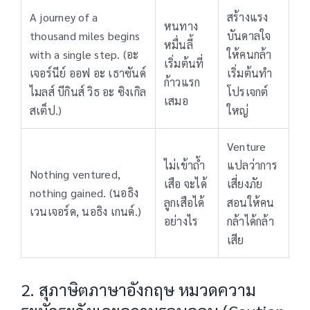
A journey of a
สร้างแรง
หนทาง
thousand miles begins
บันดาลใจ
หมื่นลี้
with a single step. (อะ
ให้คนกล้า
เริ่มต้นที่
เจอร์นีย์ ออฟ อะ เธาซันด์
เริ่มต้นทำ
ก้าวแรก
ไมลส์ บีกินส์ วิธ อะ ซิงเกิล
โปรเจกต์
เสมอ
สเต็ป.)
ใหญ่
Venture
ไม่เข้าถ้ำ
แปลว่าการ
Nothing ventured,
เสือ จะได้
เสี่ยงภัย
nothing gained. (นอธิง
ลูกเสือได้
สอนให้คน
เวนเจอร์ด, นอธิง เกนด์.)
อย่างไร
กล้าได้กล้า
เสีย
2. สุภาษิตภาษาอังกฤษ หมวดความ