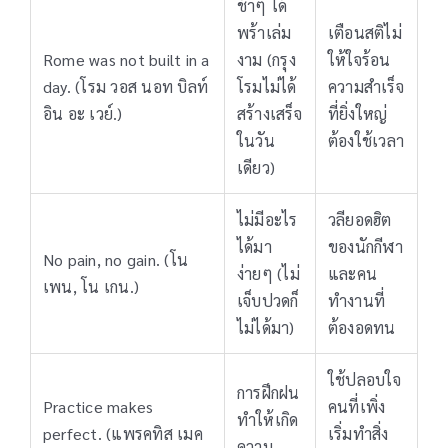
ช้าๆ ได้
พร้าเล่ม
เตือนสติไม่
Rome was not built in a
งาม (กรุง
ให้ใจร้อน
day. (โรม วอส นอท บิลท์
โรมไม่ได้
ความสำเร็จ
อิน อะ เวย์.)
สร้างเสร็จ
ที่ยิ่งใหญ่
ในวัน
ต้องใช้เวลา
เดียว)
ไม่มีอะไร
วลียอดฮิต
ได้มา
ของนักกีฬา
No pain, no gain. (โน
ง่ายๆ (ไม่
และคน
เพน, โน เกน.)
เจ็บปวดก็
ทำงานที่
ไม่ได้มา)
ต้องอดทน
ใช้ปลอบใจ
การฝึกฝน
Practice makes
คนที่เพิ่ง
ทำให้เกิด
perfect. (แพรคทิส เมค
เริ่มทำสิ่ง
ความ