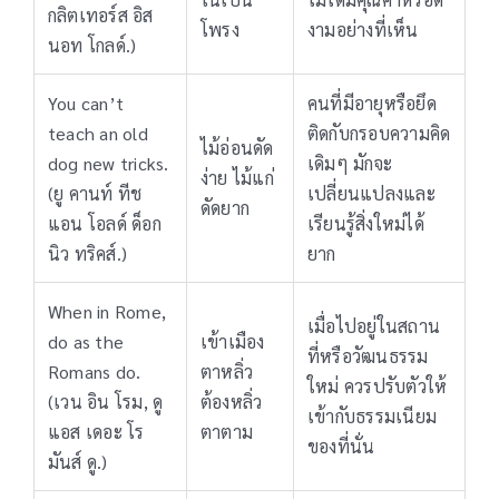
กลิตเทอร์ส อิส
โพรง
งามอย่างที่เห็น
นอท โกลด์.)
You can’t
คนที่มีอายุหรือยึด
teach an old
ติดกับกรอบความคิด
ไม้อ่อนดัด
dog new tricks.
เดิมๆ มักจะ
ง่าย ไม้แก่
(ยู คานท์ ทีช
เปลี่ยนแปลงและ
ดัดยาก
แอน โอลด์ ด็อก
เรียนรู้สิ่งใหม่ได้
นิว ทริคส์.)
ยาก
When in Rome,
เมื่อไปอยู่ในสถาน
do as the
เข้าเมือง
ที่หรือวัฒนธรรม
Romans do.
ตาหลิ่ว
ใหม่ ควรปรับตัวให้
(เวน อิน โรม, ดู
ต้องหลิ่ว
เข้ากับธรรมเนียม
แอส เดอะ โร
ตาตาม
ของที่นั่น
มันส์ ดู.)