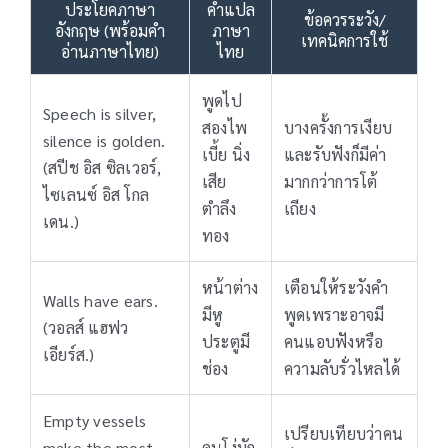
ประโยคภาษา
คำแปล
ข้อควรระวัง/
อังกฤษ (พร้อมคำ
ภาษา
เทคนิคการใช้
อ่านภาษาไทย)
ไทย
พูดไป
Speech is silver,
สองไพ
บางครั้งการเงียบ
silence is golden.
เบี้ย นิ่ง
และรับฟังก็มีค่า
(สปีช อิส ซิลเวอร์,
เสีย
มากกว่าการโต้
ไซเลนซ์ อิส โกล
ตำลึง
เถียง
เดน.)
ทอง
หน้าต่าง
เตือนให้ระวังคำ
Walls have ears.
มีหู
พูดเพราะอาจมี
(วอลส์ แฮฟว
ประตูมี
คนแอบฟังหรือ
เอียร์ส.)
ช่อง
ความลับรั่วไหลได้
Empty vessels
เปรียบเทียบว่าคน
make the most
คนโง่มัก