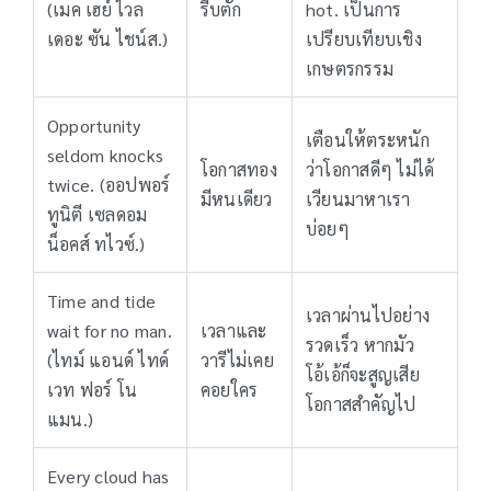
(เมค เฮย์ ไวล
รีบตัก
hot. เป็นการ
เดอะ ซัน ไชน์ส.)
เปรียบเทียบเชิง
เกษตรกรรม
Opportunity
เตือนให้ตระหนัก
seldom knocks
โอกาสทอง
ว่าโอกาสดีๆ ไม่ได้
twice. (ออปพอร์
มีหนเดียว
เวียนมาหาเรา
ทูนิตี เซลดอม
บ่อยๆ
น็อคส์ ทไวซ์.)
Time and tide
เวลาผ่านไปอย่าง
wait for no man.
เวลาและ
รวดเร็ว หากมัว
(ไทม์ แอนด์ ไทด์
วารีไม่เคย
โอ้เอ้ก็จะสูญเสีย
เวท ฟอร์ โน
คอยใคร
โอกาสสำคัญไป
แมน.)
Every cloud has