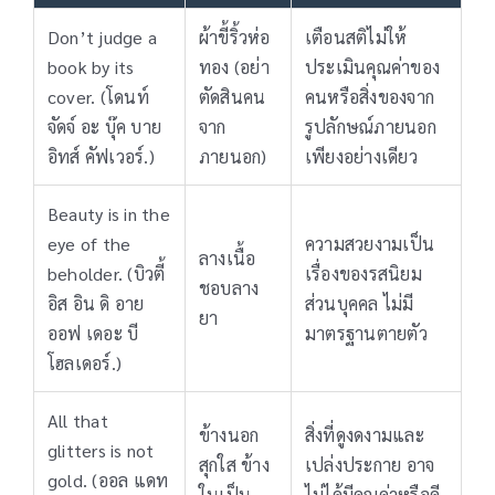
Don’t judge a
ผ้าขี้ริ้วห่อ
เตือนสติไม่ให้
book by its
ทอง (อย่า
ประเมินคุณค่าของ
cover. (โดนท์
ตัดสินคน
คนหรือสิ่งของจาก
จัดจ์ อะ บุ๊ค บาย
จาก
รูปลักษณ์ภายนอก
อิทส์ คัฟเวอร์.)
ภายนอก)
เพียงอย่างเดียว
Beauty is in the
eye of the
ความสวยงามเป็น
ลางเนื้อ
beholder. (บิวตี้
เรื่องของรสนิยม
ชอบลาง
อิส อิน ดิ อาย
ส่วนบุคคล ไม่มี
ยา
ออฟ เดอะ บี
มาตรฐานตายตัว
โฮลเดอร์.)
All that
ข้างนอก
สิ่งที่ดูงดงามและ
glitters is not
สุกใส ข้าง
เปล่งประกาย อาจ
gold. (ออล แดท
ในเป็น
ไม่ได้มีคุณค่าหรือดี