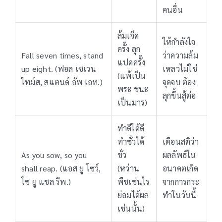
คนอื่น
ล้มเจ็ด
ให้กำลังใจ
ครั้ง ลุก
Fall seven times, stand
ว่าความล้ม
แปดครั้ง
up eight. (ฟอล เซเวน
เหลวไม่ใช่
(แพ้เป็น
ไทม์ส, สแตนด์ อัพ เอท.)
จุดจบ ต้อง
พระ ชนะ
ลุกขึ้นสู้ต่อ
เป็นมาร)
ทำดีได้ดี
ทำชั่วได้
เตือนสติว่า
As you sow, so you
ชั่ว
ผลลัพธ์ใน
shall reap. (แอส ยู โซว์,
(หว่าน
อนาคตเกิด
โซ ยู แชล รีพ.)
พืชเช่นไร
จากการกระ
ย่อมได้ผล
ทำในวันนี้
เช่นนั้น)